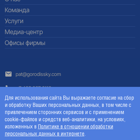
Команда
Услуги
Медиа-центр
Офисы фирмы
pat@gorodissky.com
+7 495 937 6116
Для использования сайта Вы выражаете согласие на сбор
и обработку Ваших персональных данных, в том числе с
привлечением сторонних сервисов и с применением
cookie-файлов и средств веб-аналитики, на условиях,
© ООО «Юридическая фирма Городисский и Партнеры», 2026
Россия 129090, Москва, ул. Большая Спасская, 25, стр. 3
Для использования сайта Вы принимаете условия нашего
изложенных в
Политике в отношении обработки
Пользовательского соглашения
персональных данных в интернете
.
.
Пользовательское соглашение