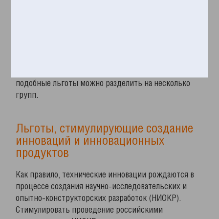
различными способами стимулирующие создание и
использование в деятельности компании объектов
интеллектуальной собственности
. Россия здесь не
является исключением: отечественным
предприятиям, стремящимся к разработке
инноваций, предоставлены весьма обширные и
разнообразные льготы по налогам. Условно
подобные льготы можно разделить на несколько
групп.
Льготы, стимулирующие создание
инноваций и инновационных
продуктов
Как правило, технические инновации рождаются в
процессе создания научно-исследовательских и
опытно-конструкторских разработок (НИОКР).
Стимулировать проведение российскими